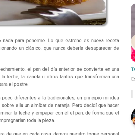
o nada para ponerme. Lo que estreno es nueva receta
ionando un clásico, que nunca debería desaparecer de
vechamiento; el pan del día anterior se convierte en una
T
la leche, la canela u otros tantos que transforman una
E
para el
postre
.
 poco diferentes a la tradicionales; en principio mi idea
 y sobre ella un almíbar de naranja. Pero decidí que hacer
iminar la leche y empapar con él el pan, de forma que el
impregnarían toda la pieza.
ura de que en cada casa, damos nuestro toque personal