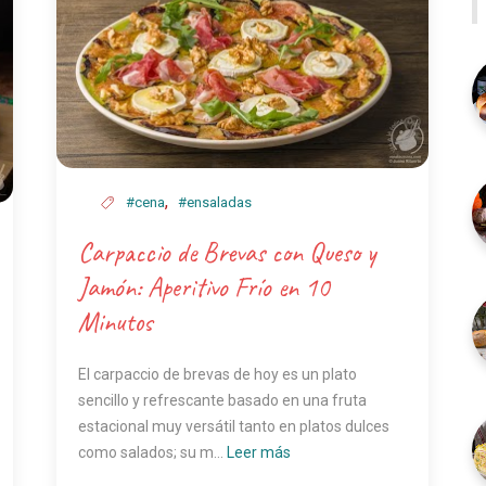
,
#cena
#ensaladas
Carpaccio de Brevas con Queso y
Jamón: Aperitivo Frío en 10
Minutos
El carpaccio de brevas de hoy es un plato
sencillo y refrescante basado en una fruta
estacional muy versátil tanto en platos dulces
como salados; su m...
Leer más