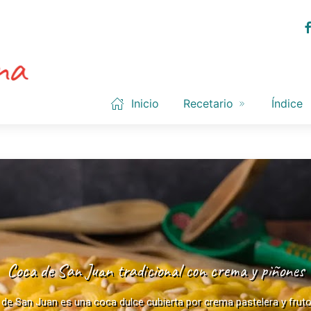
Inicio
Recetario
Índice
Coca de San Juan tradicional con crema y piñones
de San Juan es una coca dulce cubierta por crema pastelera y fruto