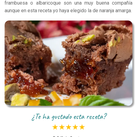
frambuesa o albaricoque son una muy buena compañía
aunque en esta receta yo haya elegido la de naranja amarga.
¿te ha gustado esta receta?
★
★
★
★
★