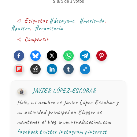
5.0
/5 de
3
votos
Etiquetas
#desayuno
,
#merienda
,
#postre
,
#repostería
Compartir
JAVIER LÓPEZ-ESCOBAR
Hola, mi nombre es Javier López-Escobar y
mi actividad principal en Blogger es
mantener el blog www.venalacocina.com
facebook
twitter
instagram
pínterest