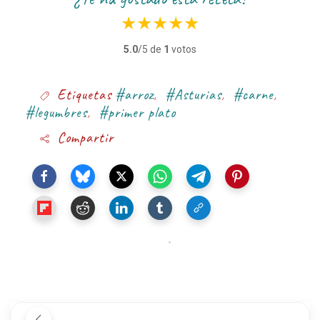
★
★
★
★
★
5.0
/5 de
1
votos
Etiquetas
#arroz
,
#Asturias
,
#carne
,
#legumbres
,
#primer plato
Compartir